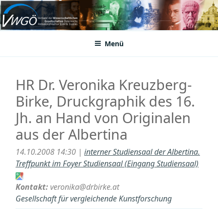
Zum
Inhalt
VWGÖ
Federation of Austrian Scientific Societies
springen
Menü
HR Dr. Veronika Kreuzberg-
Birke, Druckgraphik des 16.
Jh. an Hand von Originalen
aus der Albertina
14.10.2008 14:30 |
interner Studiensaal der Albertina.
Treffpunkt im Foyer Studiensaal (Eingang Studiensaal)
Kontakt:
veronika@drbirke.at
Gesellschaft für vergleichende Kunstforschung