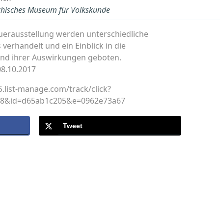
ichisches Museum für Volkskunde
auerausstellung werden unterschiedliche
verhandelt und ein Einblick in die
und ihrer Auswirkungen geboten.
08.10.2017
list-manage.com/track/click?
08&id=d65ab1c205&e=0962e73a67
Tweet