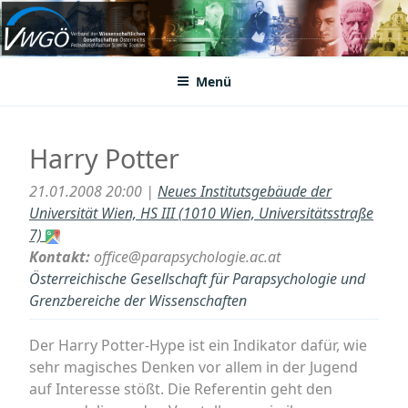
Zum
Inhalt
VWGÖ
Federation of Austrian Scientific Societies
springen
Menü
Harry Potter
21.01.2008 20:00 |
Neues Institutsgebäude der
Universität Wien, HS III (1010 Wien, Universitätsstraße
7)
Kontakt:
office@parapsychologie.ac.at
Österreichische Gesellschaft für Parapsychologie und
Grenzbereiche der Wissenschaften
Der Harry Potter-Hype ist ein Indikator dafür, wie
sehr magisches Denken vor allem in der Jugend
auf Interesse stößt. Die Referentin geht den