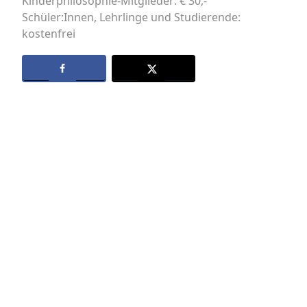
Kinderphilosophie-Mitglieder: € 30,-
Schüler:Innen, Lehrlinge und Studierende:
kostenfrei