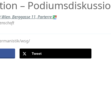
ion – Podiumsdiskussi
 Wien, Berggasse 11, Parterre
senschaft
germanistik/wsg/
Tweet