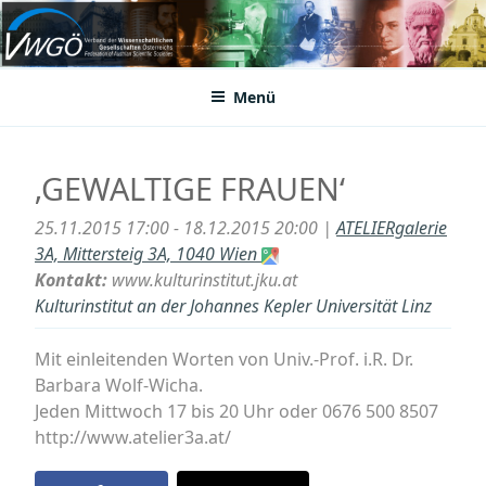
Zum
Inhalt
VWGÖ
Federation of Austrian Scientific Societies
springen
Menü
‚GEWALTIGE FRAUEN‘
25.11.2015 17:00 - 18.12.2015 20:00 |
ATELIERgalerie
3A, Mittersteig 3A, 1040 Wien
Kontakt:
www.kulturinstitut.jku.at
Kulturinstitut an der Johannes Kepler Universität Linz
Mit einleitenden Worten von Univ.-Prof. i.R. Dr.
Barbara Wolf-Wicha.
Jeden Mittwoch 17 bis 20 Uhr oder 0676 500 8507
http://www.atelier3a.at/