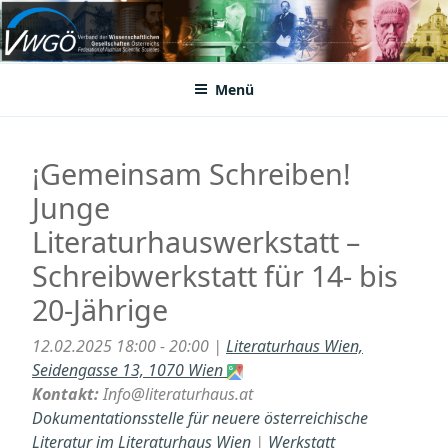
Zum
Inhalt
VWGÖ
Federation of Austrian Scientific Societies
springen
Menü
¡Gemeinsam Schreiben!
Junge
Literaturhauswerkstatt –
Schreibwerkstatt für 14- bis
20-Jährige
12.02.2025 18:00 - 20:00 |
Literaturhaus Wien,
Seidengasse 13, 1070 Wien
Kontakt:
Info@literaturhaus.at
Dokumentationsstelle für neuere österreichische
Literatur im Literaturhaus Wien
|
Werkstatt