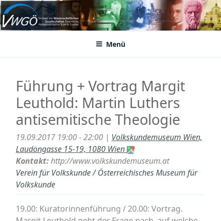
Zum
Inhalt
VWGÖ
Federation of Austrian Scientific Societies
springen
Menü
Führung + Vortrag Margit
Leuthold: Martin Luthers
antisemitische Theologie
19.09.2017 19:00 - 22:00 |
Volkskundemuseum Wien,
Laudongasse 15-19, 1080 Wien
Kontakt:
http://www.volkskundemuseum.at
Verein für Volkskunde / Österreichisches Museum für
Volkskunde
19.00: Kuratorinnenführung / 20.00: Vortrag.
Margit Leuthold geht der Frage nach, auf welche