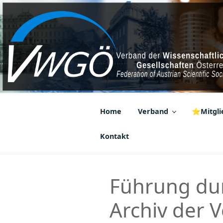
Zum
Inhalt
springen
VWGÖ
Federation of Austrian Scientif
Home
Verband
⭐Mitglie
Kontakt
Führung dur
Archiv der 