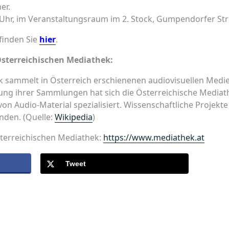
er.
 Uhr, im Veranstaltungsraum im 2. Stock, Gumpendorfer St
finden Sie
hier
.
Österreichischen Mediathek:
k sammelt in Österreich erschienenen audiovisuellen Medie
ng ihrer Sammlungen hat sich die Österreichische Mediat
von Audio-Material spezialisiert. Wissenschaftliche Projekt
nden. (Quelle:
Wikipedia
)
terreichischen Mediathek:
https://www.mediathek.at
Tweet