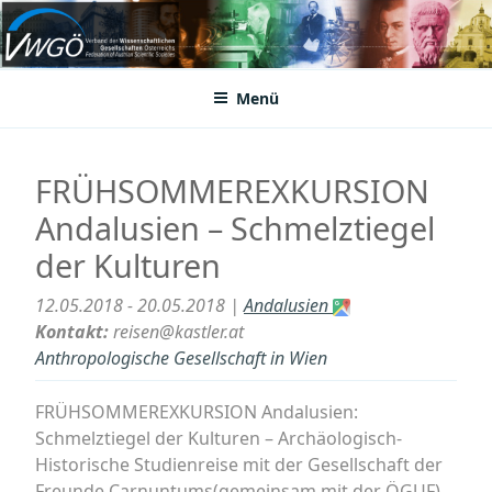
Zum
Inhalt
VWGÖ
Federation of Austrian Scientific Societies
springen
Menü
FRÜHSOMMEREXKURSION
Andalusien – Schmelztiegel
der Kulturen
12.05.2018 - 20.05.2018 |
Andalusien
Kontakt:
reisen@kastler.at
Anthropologische Gesellschaft in Wien
FRÜHSOMMEREXKURSION Andalusien:
Schmelztiegel der Kulturen – Archäologisch-
Historische Studienreise mit der Gesellschaft der
Freunde Carnuntums(gemeinsam mit der ÖGUF)