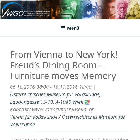
Zum
Inhalt
VWGÖ
Federation of Austrian Scientific Societies
springen
Menü
From Vienna to New York!
Freud’s Dining Room –
Furniture moves Memory
06.10.2016 08:00 - 10.11.2016 18:00 |
Österreichisches Museum für Volkskunde,
Laudongasse 15-19, A-1080 Wien
Kontakt:
www.volkskundemuseum.at
Verein für Volkskunde / Österreichisches Museum für
Volkskunde
In veränderter Form ist sie nun von 21. September