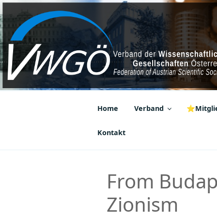
Zum
Inhalt
springen
VWGÖ
Federation of Austrian Scientif
Home
Verband
⭐Mitglie
Kontakt
From Budape
Zionism