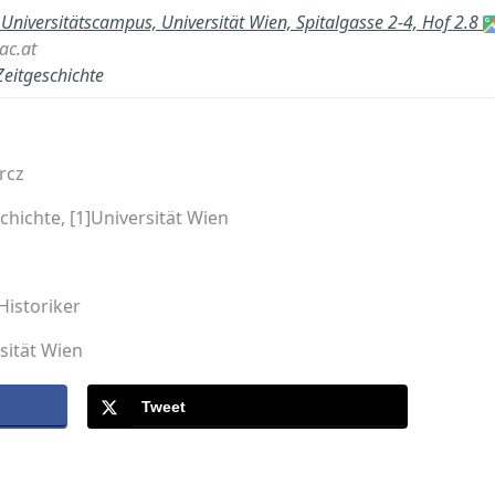
 Universitätscampus, Universität Wien, Spitalgasse 2-4, Hof 2.8
ac.at
Zeitgeschichte
rcz
chichte, [1]Universität Wien
 Historiker
rsität Wien
Tweet