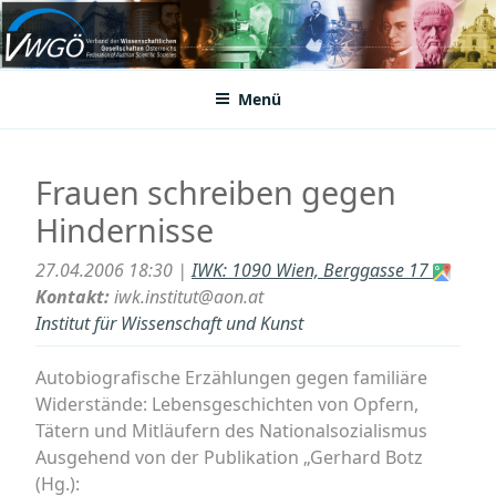
Zum
Inhalt
VWGÖ
Federation of Austrian Scientific Societies
springen
Menü
Frauen schreiben gegen
Hindernisse
27.04.2006 18:30 |
IWK: 1090 Wien, Berggasse 17
Kontakt:
iwk.institut@aon.at
Institut für Wissenschaft und Kunst
Autobiografische Erzählungen gegen familiäre
Widerstände: Lebensgeschichten von Opfern,
Tätern und Mitläufern des Nationalsozialismus
Ausgehend von der Publikation „Gerhard Botz
(Hg.):