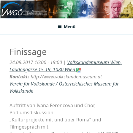
Zum
Inhalt
VWGÖ
Federation of Austrian Scientific Societies
springen
Menü
Finissage
24.09.2017 16:00 - 19:00 |
Volkskundemuseum Wien,
Laudongasse 15-19, 1080 Wien
Kontakt:
http://www.volkskundemuseum.at
Verein für Volkskunde / Österreichisches Museum für
Volkskunde
Auftritt von Ivana Ferencova und Chor,
Podiumsdiskussion
„Kulturprojekte mit und über Roma“ und
Filmgespräch mit