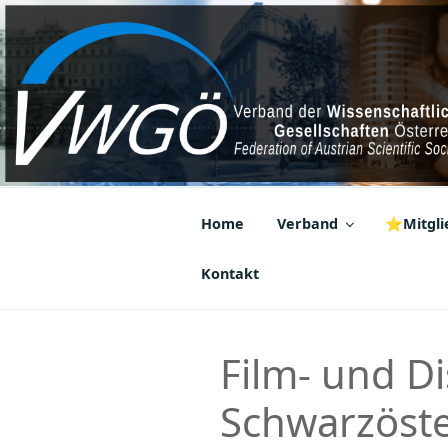
Zum
Inhalt
springen
VWGÖ
Federation of Austrian Scientif
Home
Verband
⭐Mitglie
Kontakt
Film- und D
Schwarzöste