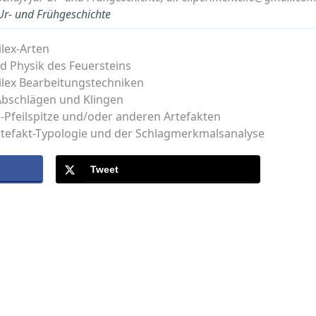
 Ur- und Frühgeschichte
ilex-Arten
nd Physik des Feuersteins
ilex Bearbeitungstechniken
 Abschlägen und Klingen
n-Pfeilspitze und/oder anderen Artefakten
Artefakt-Typologie und der Schlagmerkmalsanalyse
Tweet