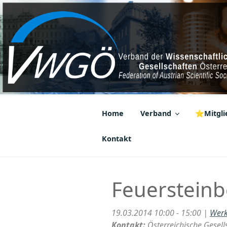
Zum
Inhalt
springen
VWGÖ
Federation of Austrian Scientif
Home
Verband
⭐Mitglie
Kontakt
Feuersteinb
19.03.2014 10:00 - 15:00 |
Werk
Kontakt:
Österreichische Gesel