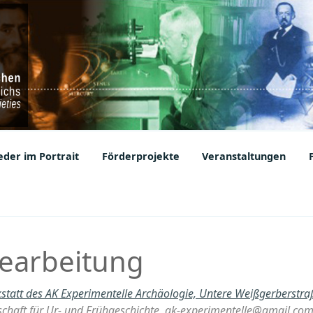
ic Societies
der im Portrait
Förderprojekte
Veranstaltungen
earbeitung
statt des AK Experimentelle Archäologie, Untere Weißgerberstr
lschaft für Ur- und Frühgeschichte, ak-experimentelle@gmail.co