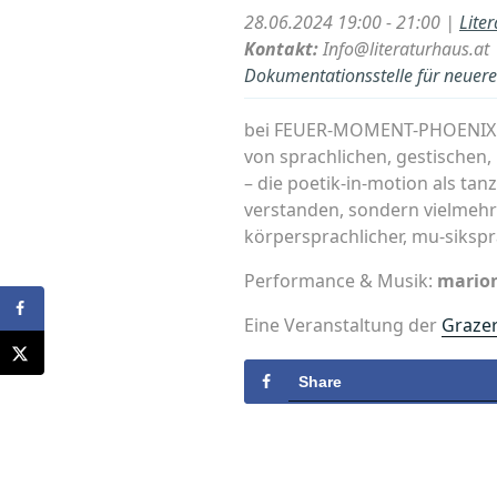
28.06.2024 19:00 - 21:00 |
Lite
Kontakt:
Info@literaturhaus.at
Dokumentationsstelle für neuere 
bei FEUER-MOMENT-PHOENIX geh
von sprachlichen, gestische
– die poetik-in-motion als ta
verstanden, sondern vielmehr al
körpersprachlicher, mu-siksp
Performance & Musik:
marion
Eine Veranstaltung der
Graze
Share