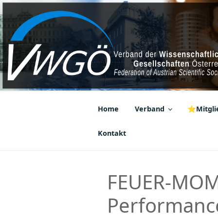
Zum
Inhalt
springen
VWGÖ
Federation of Austrian Scientif
Home
Verband
⭐Mitglie
Kontakt
FEUER-MOME
Performanc