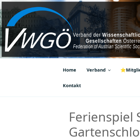
Zum
Inhalt
springen
VWGÖ
Federation of Austrian Scientif
Home
Verband
⭐Mitglie
Kontakt
Ferienspiel
Gartenschlo