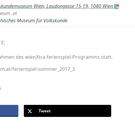
skundemuseum Wien, Laudongasse 15-19, 1080 Wien
eum .at
ichisches Museum für Volkskunde
 E;
.
Rahmen des wienXtra-ferienspiel-Programms statt.
m.at/ferienspiel-sommer_2017_3
n
Tweet