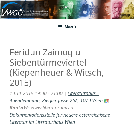
Zum
Inhalt
VWGÖ
Federation of Austrian Scientific Societies
springen
Menü
Feridun Zaimoglu
Siebentürmeviertel
(Kiepenheuer & Witsch,
2015)
10.11.2015 19:00 - 21:00 |
Literaturhaus –
Abendeingang, Zieglergasse 26A, 1070 Wien
Kontakt:
www.literaturhaus.at
Dokumentationsstelle für neuere österreichische
Literatur im Literaturhaus Wien