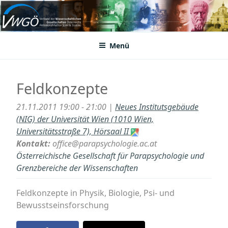
Zum
Inhalt
VWGÖ
Federation of Austrian Scientific Societies
springen
Menü
Feldkonzepte
21.11.2011 19:00 - 21:00 |
Neues Institutsgebäude
(NIG) der Universität Wien (1010 Wien,
Universitätsstraße 7), Hörsaal II
Kontakt:
office@parapsychologie.ac.at
Österreichische Gesellschaft für Parapsychologie und
Grenzbereiche der Wissenschaften
Feldkonzepte in Physik, Biologie, Psi- und
Bewusstseinsforschung