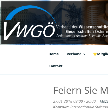
Zum
Inhalt
springen
VWGÖ
Federation of Austrian Scientif
Home
Verband
⭐Mitglie
Kontakt
Feiern Sie 
27.01.2018 09:00 - 20:00 |
Moza
Kontakt:
Internationale Stift