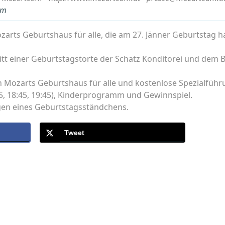
um
Mozarts Geburtshaus für alle, die am 27. Jänner Geburtstag 
tt einer Geburtstagstorte der Schatz Konditorei und dem B
t in Mozarts Geburtshaus für alle und kostenlose Spezialfüh
, 18:45, 19:45), Kinderprogramm und Gewinnspiel.
gen eines Geburtstagsständchens.
Tweet