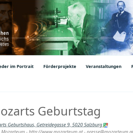
ic Societies
der im Portrait
Förderprojekte
Veranstaltungen
Mozarts Geburtstag
rts Geburtshaus, Getreidegasse 9, 5020 Salzburg
ung Mozarteum - http://www.mozarteum.at - presse@mozarteum.a