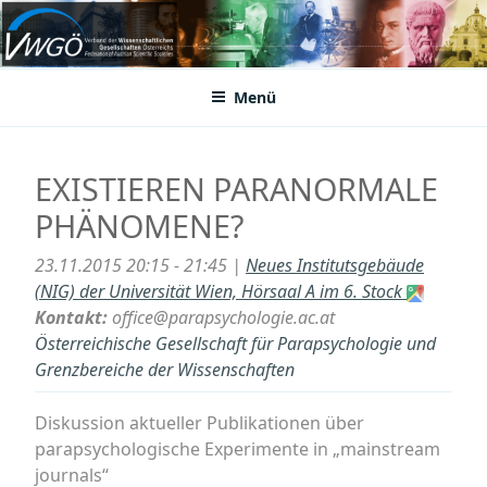
Zum
Inhalt
VWGÖ
Federation of Austrian Scientific Societies
springen
Menü
EXISTIEREN PARANORMALE
PHÄNOMENE?
23.11.2015 20:15 - 21:45 |
Neues Institutsgebäude
(NIG) der Universität Wien, Hörsaal A im 6. Stock
Kontakt:
office@parapsychologie.ac.at
Österreichische Gesellschaft für Parapsychologie und
Grenzbereiche der Wissenschaften
Diskussion aktueller Publikationen über
parapsychologische Experimente in „mainstream
journals“