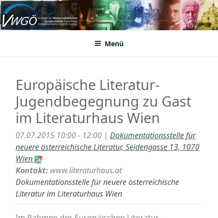
Zum
Inhalt
VWGÖ
Federation of Austrian Scientific Societies
springen
Menü
Europäische Literatur-
Jugendbegegnung zu Gast
im Literaturhaus Wien
07.07.2015 10:00 - 12:00 |
Dokumentationsstelle für
neuere österreichische Literatur, Seidengasse 13, 1070
Wien
Kontakt:
www.literaturhaus.at
Dokumentationsstelle für neuere österreichische
Literatur im Literaturhaus Wien
Im Rahmen der Europäischen Literatur-