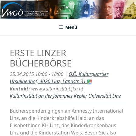
Zum
Inhalt
VWGÖ
Federation of Austrian Scientific Societies
springen
Menü
ERSTE LINZER
BÜCHERBÖRSE
25.04.2015 10:00 - 18:00 |
O.Ö. Kulturquartier
Ursulinenhof, 4020 Linz, Landstr. 31
Kontakt:
www.kulturinstitut.jku.at
Kulturinstitut an der Johannes Kepler Universität Linz
Bücherspenden gingen an Amnesty International
Linz, an die Kinderkrebshilfe Haid, an das
Elisabethinen KH Linz, das Kinderkrankenhaus
Linz und die Kinderstation Wels. Bevor Sie also