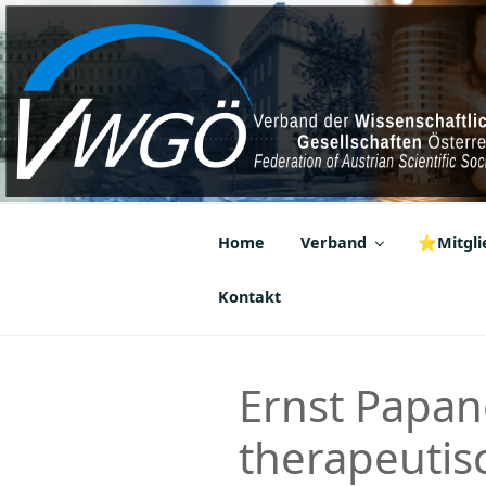
Zum
Inhalt
springen
VWGÖ
Federation of Austrian Scientif
Home
Verband
⭐Mitglie
Kontakt
Ernst Papan
therapeutisc