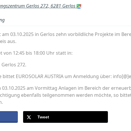
ungszentrum Gerlos 272, 6281 Gerlos
ung
m 03.10.2025 in Gerlos zehn vorbildliche Projekte im Ber
eis aus.
 von 12:45 bis 18:00 Uhr statt in:
 Gerlos 272.
me bittet EUROSOLAR AUSTRIA um Anmeldung über: info[@]e
m 03.10.2025 am Vormittag Anlagen im Bereich der erneuerb
sichtigung ebenfalls teilgenommen werden möchte, so bit
n.
Tweet