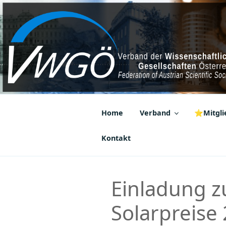
Zum
Inhalt
springen
VWGÖ
Federation of Austrian Scientif
Home
Verband
⭐Mitglie
Kontakt
Einladung z
Solarpreise