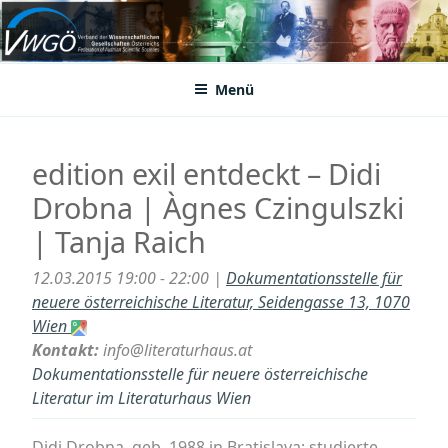
Zum
Inhalt
VWGÖ
Federation of Austrian Scientific Societies
springen
Menü
edition exil entdeckt – Didi
Drobna | Àgnes Czingulszki
| Tanja Raich
12.03.2015 19:00 - 22:00 |
Dokumentationsstelle für
neuere österreichische Literatur, Seidengasse 13, 1070
Wien
Kontakt:
info@literaturhaus.at
Dokumentationsstelle für neuere österreichische
Literatur im Literaturhaus Wien
Didi Drobna, geb. 1988 in Bratislava; studierte