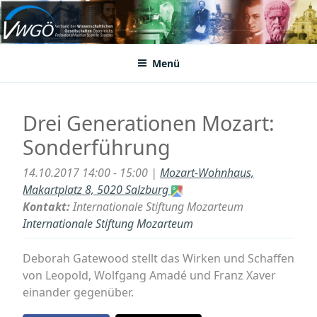
Zum
Inhalt
VWGÖ
Federation of Austrian Scientific Societies
springen
Menü
Drei Generationen Mozart:
Sonderführung
14.10.2017 14:00 - 15:00 |
Mozart-Wohnhaus,
Makartplatz 8, 5020 Salzburg
Kontakt:
Internationale Stiftung Mozarteum
Internationale Stiftung Mozarteum
Deborah Gatewood stellt das Wirken und Schaffen
von Leopold, Wolfgang Amadé und Franz Xaver
einander gegenüber.