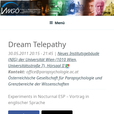
Zum
Inhalt
VWGÖ
Federation of Austrian Scientific Societies
springen
Menü
Dream Telepathy
30.05.2011 20:15 - 21:45 |
Neues Institutsgebäude
(NIG) der Universität Wien (1010 Wien,
Universitätsstraße 7), Hörsaal II
Kontakt:
office@parapsychologie.ac.at
Österreichische Gesellschaft für Parapsychologie und
Grenzbereiche der Wissenschaften
Experiments in Nocturnal ESP – Vortrag in
englischer Sprache