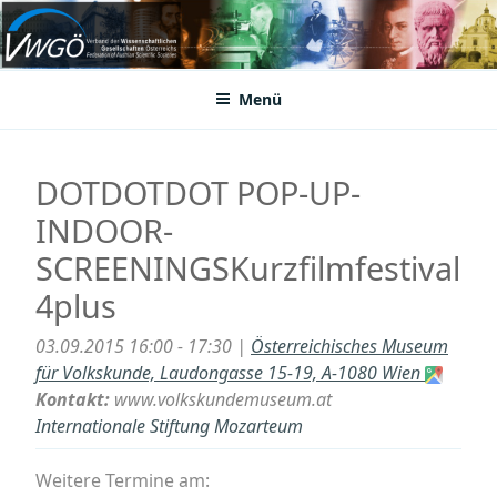
Zum
Inhalt
VWGÖ
Federation of Austrian Scientific Societies
springen
Menü
DOTDOTDOT POP-UP-
INDOOR-
SCREENINGSKurzfilmfestival
4plus
03.09.2015 16:00 - 17:30 |
Österreichisches Museum
für Volkskunde, Laudongasse 15-19, A-1080 Wien
Kontakt:
www.volkskundemuseum.at
Internationale Stiftung Mozarteum
Weitere Termine am: