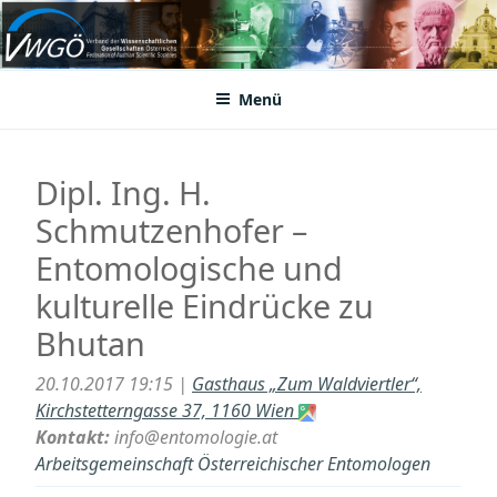
Zum
Inhalt
VWGÖ
Federation of Austrian Scientific Societies
springen
Menü
Dipl. Ing. H.
Schmutzenhofer –
Entomologische und
kulturelle Eindrücke zu
Bhutan
20.10.2017 19:15 |
Gasthaus „Zum Waldviertler“,
Kirchstetterngasse 37, 1160 Wien
Kontakt:
info@entomologie.at
Arbeitsgemeinschaft Österreichischer Entomologen