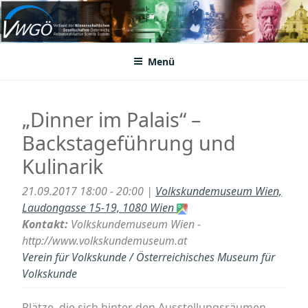
Zum
Inhalt
VWGÖ
Federation of Austrian Scientific Societies
springen
Menü
„Dinner im Palais“ –
Backstageführung und
Kulinarik
21.09.2017 18:00 - 20:00 |
Volkskundemuseum Wien,
Laudongasse 15-19, 1080 Wien
Kontakt:
Volkskundemuseum Wien -
http://www.volkskundemuseum.at
Verein für Volkskunde / Österreichisches Museum für
Volkskunde
Plätze, die sich hinter den Ausstellungsräumen