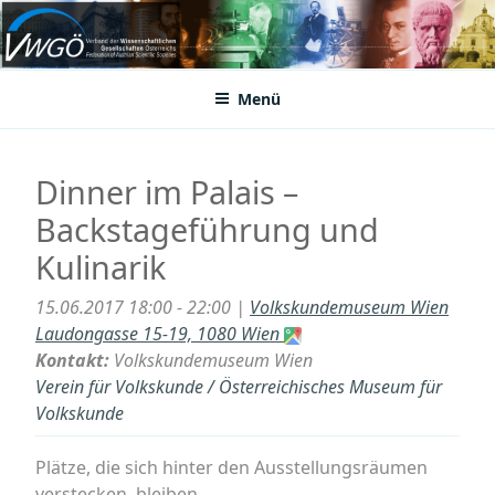
Zum
Inhalt
VWGÖ
Federation of Austrian Scientific Societies
springen
Menü
Dinner im Palais –
Backstageführung und
Kulinarik
15.06.2017 18:00 - 22:00 |
Volkskundemuseum Wien
Laudongasse 15-19, 1080 Wien
Kontakt:
Volkskundemuseum Wien
Verein für Volkskunde / Österreichisches Museum für
Volkskunde
Plätze, die sich hinter den Ausstellungsräumen
verstecken, bleiben