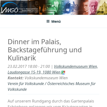
Zum
Inhalt
VWGÖ
Federation of Austrian Scientific Societies
springen
Menü
Dinner im Palais,
Backstageführung und
Kulinarik
23.02.2017 18:00 - 21:00 |
Volkskundemuseum Wien,
Laudongasse 15-19, 1080 Wien
Kontakt:
Volkskundemuseum Wien
Verein für Volkskunde / Österreichisches Museum für
Volkskunde
Auf unserem Rundgang durch das Gartenpalais
Schönborn gelangen wir vom Kräutergarten in