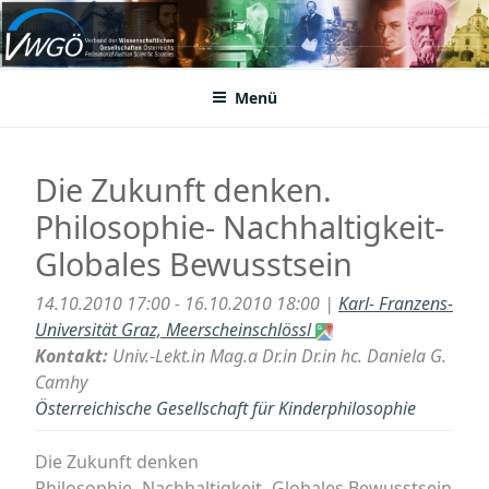
Zum
Inhalt
VWGÖ
Federation of Austrian Scientific Societies
springen
Menü
Die Zukunft denken.
Philosophie- Nachhaltigkeit-
Globales Bewusstsein
14.10.2010 17:00 - 16.10.2010 18:00 |
Karl- Franzens-
Universität Graz, Meerscheinschlössl
Kontakt:
Univ.-Lekt.in Mag.a Dr.in Dr.in hc. Daniela G.
Camhy
Österreichische Gesellschaft für Kinderphilosophie
Die Zukunft denken
Philosophie- Nachhaltigkeit- Globales Bewusstsein