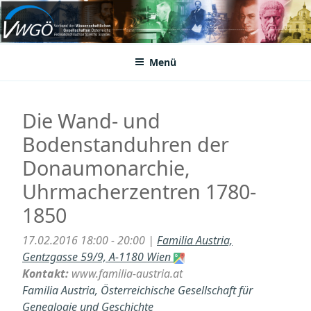
Zum
Inhalt
VWGÖ
Federation of Austrian Scientific Societies
springen
Menü
Die Wand- und
Bodenstanduhren der
Donaumonarchie,
Uhrmacherzentren 1780-
1850
17.02.2016 18:00 - 20:00 |
Familia Austria,
Gentzgasse 59/9, A-1180 Wien
Kontakt:
www.familia-austria.at
Familia Austria, Österreichische Gesellschaft für
Genealogie und Geschichte