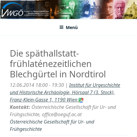
Zum
Inhalt
VWGÖ
Federation of Austrian Scientific Societies
springen
Menü
Die späthallstatt-
frühlaténezeitlichen
Blechgürtel in Nordtirol
12.06.2014 18:00 - 19:30 |
Institut für Urgeschichte
und Historische Archäologie, Hörsaal 7 (3. Stock),
Franz-Klein-Gasse 1, 1190 Wien
Kontakt:
Österreichische Gesellschaft für Ur- und
Frühgschichte, office@oeguf.ac.at
Österreichische Gesellschaft für Ur- und
Frühgeschichte