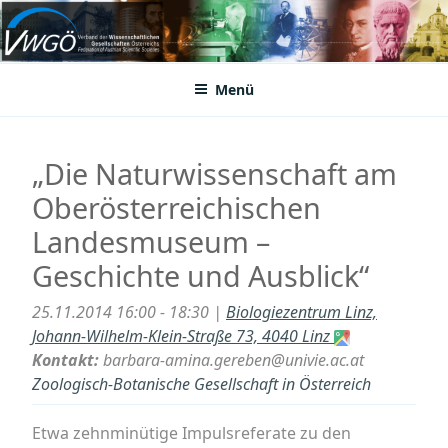
Zum
Inhalt
VWGÖ
Federation of Austrian Scientific Societies
springen
Menü
„Die Naturwissenschaft am
Oberösterreichischen
Landesmuseum –
Geschichte und Ausblick“
25.11.2014 16:00 - 18:30 |
Biologiezentrum Linz,
Johann-Wilhelm-Klein-Straße 73, 4040 Linz
Kontakt:
barbara-amina.gereben@univie.ac.at
Zoologisch-Botanische Gesellschaft in Österreich
Etwa zehnminütige Impulsreferate zu den