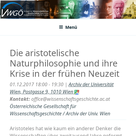
Zum
Inhalt
VWGÖ
Federation of Austrian Scientific Societies
springen
Menü
Die aristotelische
Naturphilosophie und ihre
Krise in der frühen Neuzeit
01.12.2017 18:00 - 19:30 |
Archiv der Universität
Wien, Postgasse 9, 1010 Wien
Kontakt:
office@wissenschaftsgeschichte.ac.at
Österreichische Gesellschaft für
Wissenschaftsgeschichte / Archiv der Univ. Wien
Aristoteles hat wie kaum ein anderer Denker die
Wissenschaften über zweitausend Jahre geformt.