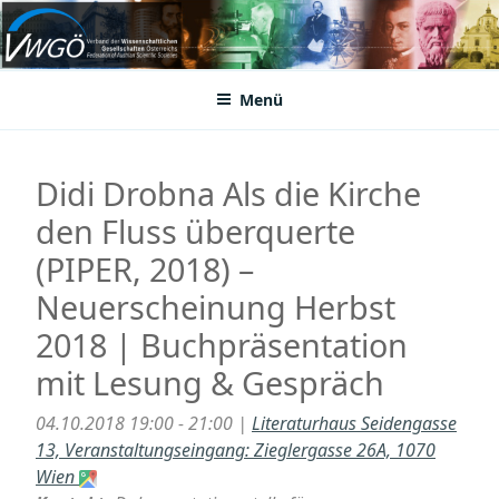
Zum
Inhalt
VWGÖ
Federation of Austrian Scientific Societies
springen
Menü
Didi Drobna Als die Kirche
den Fluss überquerte
(PIPER, 2018) –
Neuerscheinung Herbst
2018 | Buchpräsentation
mit Lesung & Gespräch
04.10.2018 19:00 - 21:00 |
Literaturhaus Seidengasse
13, Veranstaltungseingang: Zieglergasse 26A, 1070
Wien