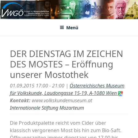
Zum
Inhalt
VWGÖ
Federation of Austrian Scientific Societies
springen
Menü
DER DIENSTAG IM ZEICHEN
DES MOSTES – Eröffnung
unserer Mostothek
01.09.2015 17:00 - 21:00 |
Österreichisches Museum
für Volkskunde, Laudongasse 15-19, A-1080 Wien
Kontakt:
www.volkskundemuseum.at
Internationale Stiftung Mozarteum
Die Produktpalette reicht vom Cider über
klassisch vergorenen Most bis hin zum Bio-Saft.
Öffnungszeiten immer dienstags von 17.00 bis