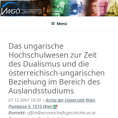
Zum
Inhalt
VWGÖ
Federation of Austrian Scientific Societies
springen
Menü
Das ungarische
Hochschulwesen zur Zeit
des Dualismus und die
österreichisch-ungarischen
Beziehung im Bereich des
Auslandsstudiums
07.12.2007 18:30 |
Archiv der Universität Wien,
Postgasse 9, 1010 Wien
Kontakt:
office@wissenschaftsgeschichte.ac.at