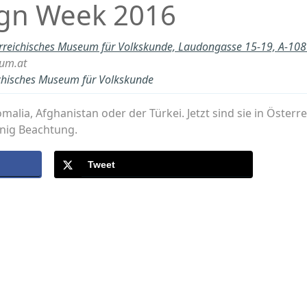
ign Week 2016
rreichisches Museum für Volkskunde, Laudongasse 15-19, A-10
um.at
ichisches Museum für Volkskunde
lia, Afghanistan oder der Türkei. Jetzt sind sie in Österr
enig Beachtung.
Tweet