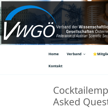
Zum
Inhalt
springen
VWGÖ
Federation of Austrian Scientif
Home
Verband
⭐Mitglie
Kontakt
Cocktailemp
Asked Quest