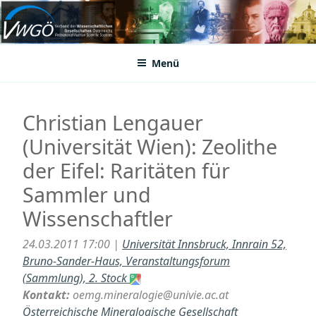
Zum
Inhalt
VWGÖ
Federation of Austrian Scientific Societies
springen
Menü
Christian Lengauer
(Universität Wien): Zeolithe
der Eifel: Raritäten für
Sammler und
Wissenschaftler
24.03.2011 17:00 |
Universität Innsbruck, Innrain 52,
Bruno-Sander-Haus, Veranstaltungsforum
(Sammlung), 2. Stock
Kontakt:
oemg.mineralogie@univie.ac.at
Österreichische Mineralogische Gesellschaft