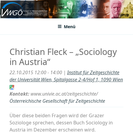
Zum
Inhalt
VWGÖ
Federation of Austrian Scientific Societies
springen
Menü
Christian Fleck – „Sociology
in Austria“
22.10.2015 12:00 - 14:00 |
Institut für Zeitgeschichte
der Universität Wien, Spitalgasse 2-4/Hof 1, 1090 Wien
Kontakt:
www.univie.ac.at/zeitgeschichte/
Österreichische Gesellschaft für Zeitgeschichte
Über diese beiden Fragen wird der Grazer
Soziologe sprechen, dessen Buch Sociology in
Austria im Dezember erscheinen wird.