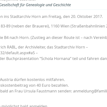
 Gesellschaft für Genealogie und Geschichte
on ins Stadtarchiv Horn am Freitag, den 20. Oktober 2017.
 83-89 (neben der Brauerei), 1160 Wien (Straßenbahnlinien 
ie B4 nach Horn. (Zustieg an dieser Route ist – nach Verein
rich RABL, der Archivleiter, das Stadtarchiv Horn –
332/default.aspx#a5 –
der Buchpräsentation “Schola Hornana” teil und fahren d
 Austria dürfen kostenlos mitfahren.
skostenbeitrag von 40 Euro bezahlen.
bald an Frau Ursula Faustmann senden: anmeldung@familia-
te möglichst bald anmelden.