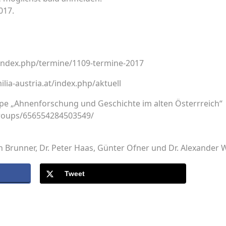
017.
t/index.php/termine/1109-termine-2017
ia-austria.at/index.php/aktuell
pe „Ahnenforschung und Geschichte im alten Österrreich“
roups/656554284503549/
h Brunner, Dr. Peter Haas, Günter Ofner und Dr. Alexander
Tweet