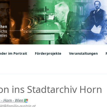
ic Societies
der im Portrait
Förderprojekte
Veranstaltungen
on ins Stadtarchiv Horn
 - Horn - Wien
akt@familia-austria.at