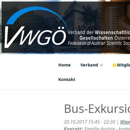
Zum
Inhalt
springen
VWGÖ
Federation of Austrian Scientif
Home
Verband
⭐Mitglie
Kontakt
Bus-Exkursi
20.10.2017 15:45 - 22:30 |
Wien
Kontakt:
Familia Austria - kont