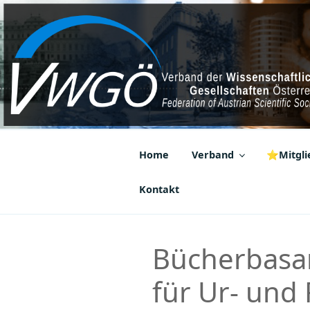
Zum
Inhalt
springen
VWGÖ
Federation of Austrian Scientif
Home
Verband
⭐Mitglie
Kontakt
Bücherbasar
für Ur- und