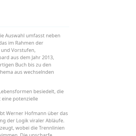
 Die Auswahl umfasst neben
, das im Rahmen der
 und Vorstufen,
ard aus dem Jahr 2013,
rtigen Buch bis zu den
m Thema aus wechselnden
Lebensformen besiedelt, die
eine potenzielle
reibt Werner Hofmann über das
g der Logik viraler Abläufe.
zeugt, wobei die Trennlinien
wimmen. Die unscharfe