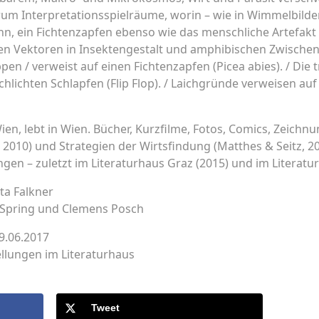
um Interpretationsspielräume, worin – wie in Wimmelbilder
n, ein Fichtenzapfen ebenso wie das menschliche Artefak
len Vektoren in Insektengestalt und amphibischen Zwischen
en / verweist auf einen Fichtenzapfen (Picea abies). / Die 
hlichten Schlapfen (Flip Flop). / Laichgründe verweisen auf
Wien, lebt in Wien. Bücher, Kurzfilme, Fotos, Comics, Zeichnu
 2010) und Strategien der Wirtsfindung (Matthes & Seitz, 20
gen – zuletzt im Literaturhaus Graz (2015) und im Literat
ta Falkner
 Spring und Clemens Posch
29.06.2017
ellungen im Literaturhaus
Tweet