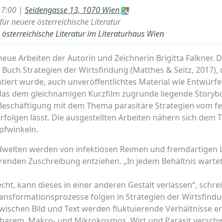
17:00 |
Seidengasse 13, 1070 Wien
ür neuere österreichische Literatur
österreichische Literatur im Literaturhaus Wien
neue Arbeiten der Autorin und Zeichnerin Brigitta Falkner.
 Buch Strategien der Wirtsfindung (Matthes & Seitz, 2017)
iert wurde, auch unveröffentlichtes Material wie Entwürfe
as dem gleichnamigen Kurzfilm zugrunde liegende Storybo
Beschäftigung mit dem Thema parasitäre Strategien vom fe
rfolgen lässt. Die ausgestellten Arbeiten nähern sich de
upfwinkeln.
ildwelten werden von infektiösen Reimen und fremdartigen 
enden Zuschreibung entziehen. „In jedem Behältnis wartet 
echt, kann dieses in einer anderen Gestalt verlassen“, sch
ransformationsprozesse folgen in Strategien der Wirtsfindun
wischen Bild und Text werden fluktuierende Verhältnisse er
barem, Makro- und Mikrokosmos, Wirt und Parasit versch