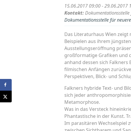
15.06.2017 09:00 - 29.06.2017 
Kontakt:
Dokumentationsstelle f
Dokumentationsstelle für neuere 
Das Literaturhaus Wien zeigt 
Beispielen aus ihrem jüngsten
Ausstellungseröffnung präsent
großformatige Grafiken und d
anhand dessen sich Falkners 
filmischen Anfängen zurückve
Perspektiven, Blick- und Schl
Falkners hybride Text- und B
sich jeder anthropomorphisier
Metamorphose.
Was in das Versteck hineinkri
Phantastische in der Kunst. T
Im parasitären Wechselspiel z
zwischen Sichtbarem und Sag