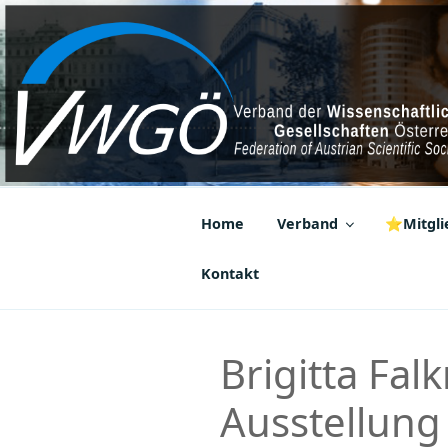
Zum
Inhalt
springen
VWGÖ
Federation of Austrian Scientif
Home
Verband
⭐Mitglie
Kontakt
Brigitta Fal
Ausstellung