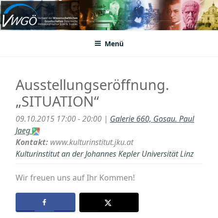
Zum
Inhalt
VWGÖ
Federation of Austrian Scientific Societies
springen
Menü
Ausstellungseröffnung.
„SITUATION“
09.10.2015 17:00 - 20:00 |
Galerie 660, Gosau. Paul
Jaeg
Kontakt:
www.kulturinstitut.jku.at
Kulturinstitut an der Johannes Kepler Universität Linz
Wir freuen uns auf Ihr Kommen!