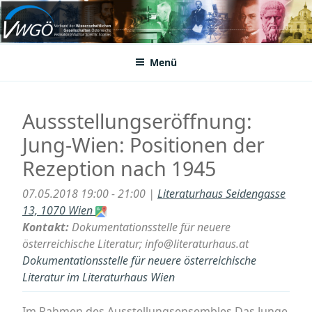
Zum
Inhalt
VWGÖ
Federation of Austrian Scientific Societies
springen
Menü
Aussstellungseröffnung:
Jung-Wien: Positionen der
Rezeption nach 1945
07.05.2018 19:00 - 21:00 |
Literaturhaus Seidengasse
13, 1070 Wien
Kontakt:
Dokumentationsstelle für neuere
österreichische Literatur; info@literaturhaus.at
Dokumentationsstelle für neuere österreichische
Literatur im Literaturhaus Wien
Im Rahmen des Ausstellungsensembles Das Junge